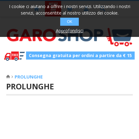
I cookie ci aiutano a offrire i nostri servizi. Utilizzando i nostri
servizi, acconsentite al nostro utilizzo dei cookie.
OK
Approfondisci
Consegna gratuita per ordini a partire da € 15
PROLUNGHE
PROLUNGHE