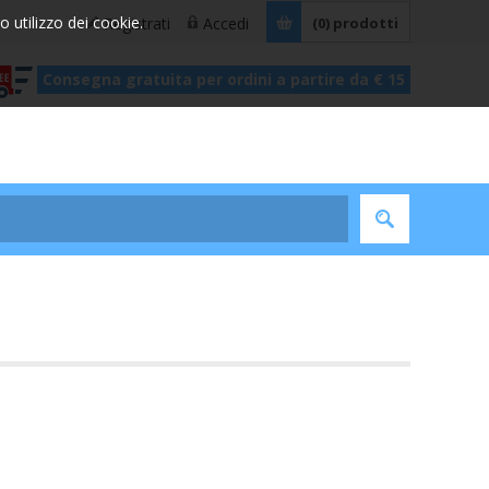
ro utilizzo dei cookie.
Registrati
Accedi
(0)
prodotti
Consegna gratuita per ordini a partire da € 15