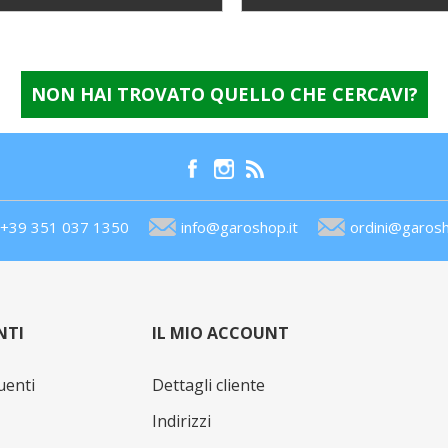
NON HAI TROVATO QUELLO CHE CERCAVI?
+39 351 037 1350
info@garoshop.it
ordini@garosh
NTI
IL MIO ACCOUNT
uenti
Dettagli cliente
Indirizzi