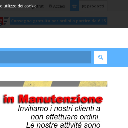
ro utilizzo dei cookie.
Registrati
Accedi
(0)
prodotti
Consegna gratuita per ordini a partire da € 15