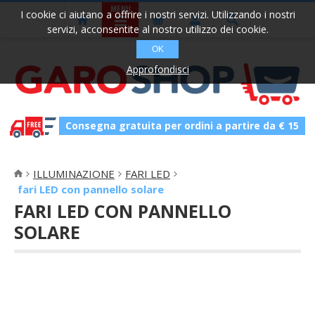
I cookie ci aiutano a offrire i nostri servizi. Utilizzando i nostri
servizi, acconsentite al nostro utilizzo dei cookie.
OK
Approfondisci
Consegna gratuita per ordini a partire da € 15
ILLUMINAZIONE
FARI LED
fari LED con pannello solare
FARI LED CON PANNELLO
SOLARE