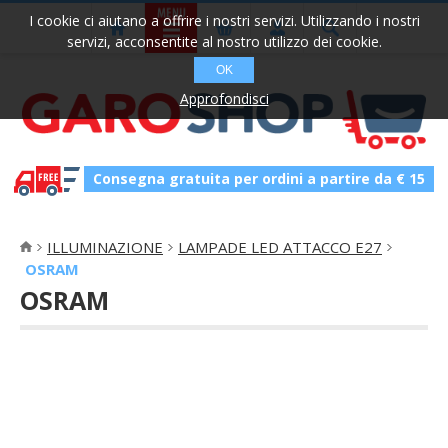
I cookie ci aiutano a offrire i nostri servizi. Utilizzando i nostri
servizi, acconsentite al nostro utilizzo dei cookie.
OK
Approfondisci
Consegna gratuita per ordini a partire da € 15
ILLUMINAZIONE
LAMPADE LED ATTACCO E27
OSRAM
OSRAM